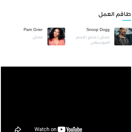
طاقم العمل
Pam Grier
Snoop Dogg
ممثل | منتج | قسم
ممثل
الموسيقى