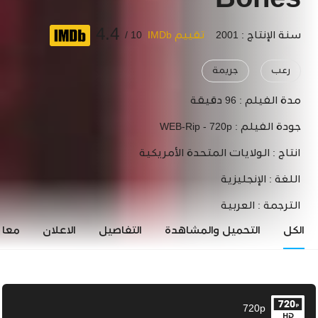
Bones
4.4
سنة الإنتاج : 2001
تقييم IMDb
10 /
رعب
جريمة
مدة الفيلم :
96 دقيقة
جودة الفيلم :
WEB-Rip - 720p
انتاج :
الولايات المتحدة الأمريكية
اللغة :
الإنجليزية
الترجمة :
العربية
الكل
التحميل والمشاهدة
التفاصيل
الاعلان
معاي
720p