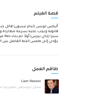
قصة الفيلم
أليكس لويس (ليام نيسون) قاتل خب
قانونه ويجب عليه بسرعة مطاردة و
سيرا
يؤدي إلى طمس الخط الفاصل بين ال
طاقم العمل
Liam Neeson
ممثل | موسيقى تصويرية | م