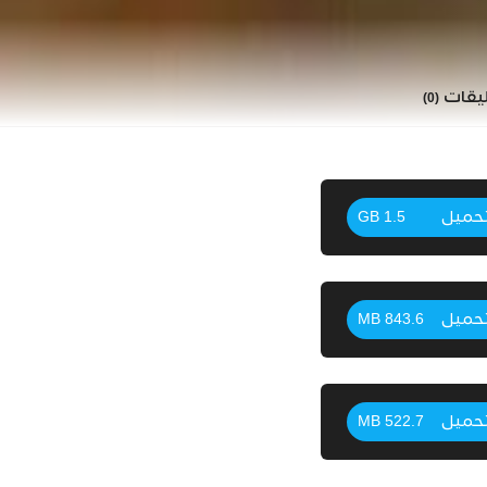
ليقات
(0)
حميل
1.5 GB
حميل
843.6 MB
حميل
522.7 MB