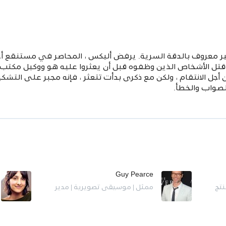
ير معروف بالدقة السرية. يرفض أليكس ، المحاصر في مستنقع أ
قتل الأشخاص الذين وظفوه قبل أن يعثروا عليه هو ووكيل مكتب
 (جاي بيرس) أولاً. تم بناء Alex من أجل الانتقام ، ولكن مع ذكرى بدأت تتعثر ، فإنه م
صواب والخطأ.
Guy Pearce
نتج
ممثل | موسيقى تصويرية | مدير