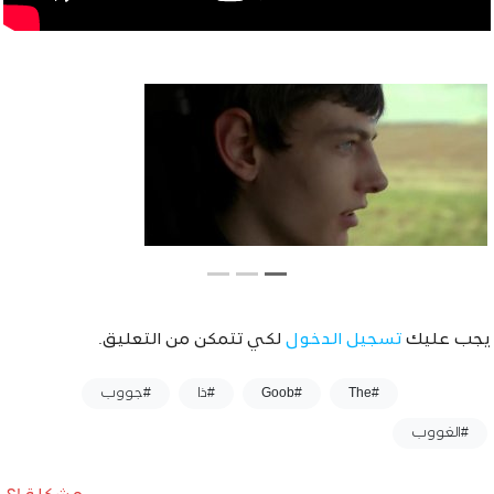
يجب عليك
تسجيل الدخول
لكي تتمكن من التعليق.
وسوم :
#The
#Goob
#ذا
#جووب
#الغووب