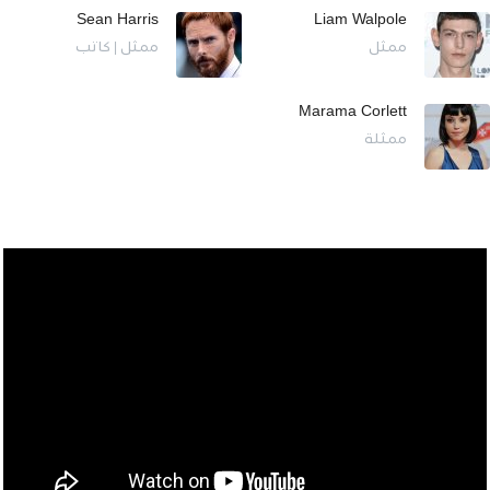
Sean Harris
Liam Walpole
ممثل
ممثل | كاتب
Marama Corlett
ممثلة