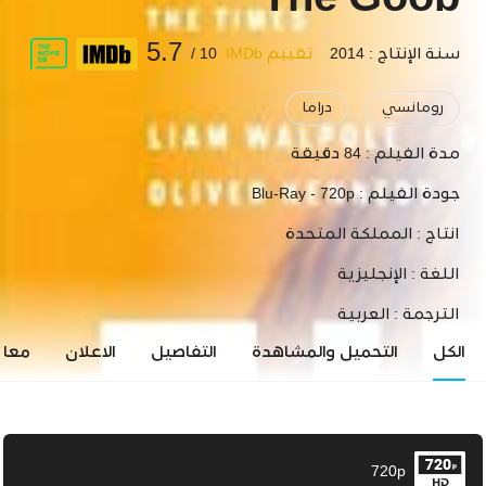
The Goob
5.7
سنة الإنتاج : 2014
تقييم IMDb
10 /
رومانسي
دراما
مدة الفيلم :
84 دقيقة
جودة الفيلم :
Blu-Ray - 720p
انتاج :
المملكة المتحدة
اللغة :
الإنجليزية
الترجمة :
العربية
الكل
التحميل والمشاهدة
التفاصيل
الاعلان
معاي
720p