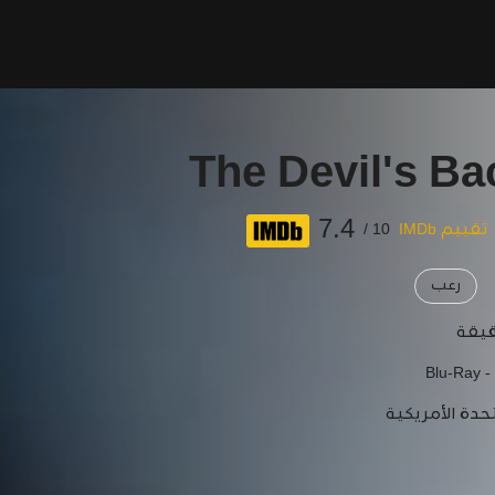
The Devil's B
7.4
تقييم IMDb
10 /
رعب
Blu-Ray -
حدة الأمريكية