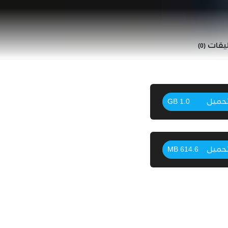
ليقات
(0)
حميل
1.0 GB
حميل
614.6 MB