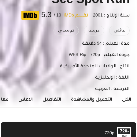
See Spot Run
5.3
سنة الإنتاج : 2001
تقييم IMDb
10 /
عائلي
جريمة
كوميدي
مدة الفيلم :
94 دقيقة
جودة الفيلم :
WEB-Rip - 720p
انتاج :
الولايات المتحدة الأمريكية
اللغة :
الإنجليزية
الترجمة :
العربية
الكل
التحميل والمشاهدة
التفاصيل
الاعلان
معاي
720p