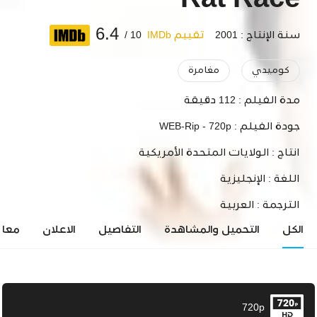
Rat Race
6.4
سنة الإنتاج : 2001
تقييم IMDb
10 /
كوميدي
مغامرة
مدة الفيلم :
112 دقيقة
جودة الفيلم :
WEB-Rip - 720p
انتاج :
الولايات المتحدة الأمريكية
اللغة :
الإنجليزية
الترجمة :
العربية
الكل
التحميل والمشاهدة
التفاصيل
الاعلان
معاي
720p