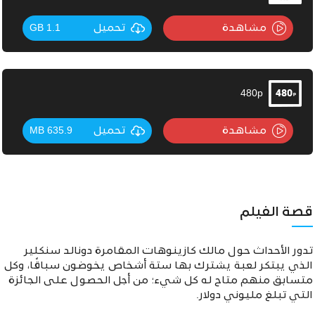
مشاهدة
تحميل
1.1 GB
480p
مشاهدة
تحميل
635.9 MB
قصة الفيلم
تدور الأحداث حول مالك كازينوهات المقامرة دونالد سنكلير
الذي يبتكر لعبة يشترك بها ستة أشخاص يخوضون سباقًا، وكل
متسابق منهم متاح له كل شيء؛ من أجل الحصول على الجائزة
التي تبلغ مليوني دولار.