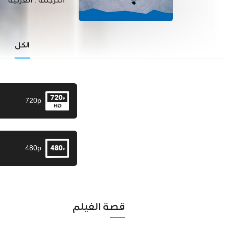
الترجمة :
العربية
الكل
720p
480p
قصة الفيلم