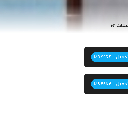
ليقات
(0)
حميل
965.5 MB
حميل
556.6 MB