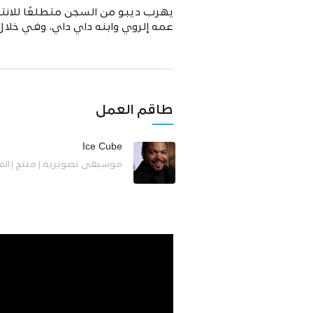
يهرب ديبو من السجن متطلعًا للانتق
عمه إلروي وابنه داي داي، وفي خلا
طاقم العمل
Ice Cube
موسيقى تصويرية | منتج | ال