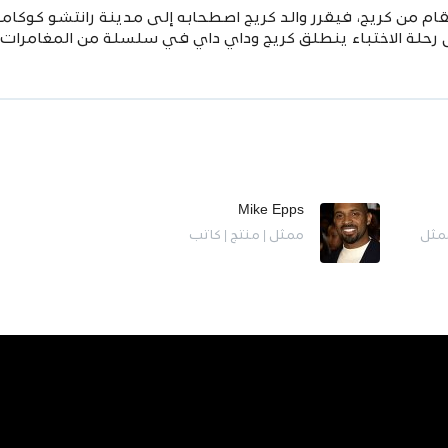
ام من كريج، فيقرر والد كريج اصطحابه إلى مدينة رانتشو كوكامون
ل رحلة الاختباء ينطلق كريج وداي داي في سلسلة
من المغامرات ا
Mike Epps
ممثل
ممثل | منتج | كاتب