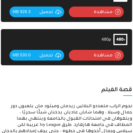
مشاهدة
تحميل
928.3 MB
480p
مشاهدة
تحميل
530.0 MB
قصة الفيلم
نجوم الراب متعددو البلاتين ريدمان وميثود مان يلعبون دور
جمال وسيلا ، وهما شابان عاديان يدخنان شيئًا سحريًا ،
ويتفوقان في امتحانات القبول بالجامعة وينتهي بهما
المطاف في جامعة هارفارد. طرق Ivy League غريبة لكن
سيلاس وجمال أخذوها في خطوة - حتى يجف إمدادهم بالدخان