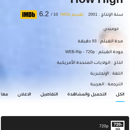
How High
6.2
سنة الإنتاج : 2001
تقييم IMDb
10 /
كوميدي
مدة الفيلم :
93 دقيقة
جودة الفيلم :
WEB-Rip - 720p
انتاج :
الولايات المتحدة الأمريكية
اللغة :
الإنجليزية
الترجمة :
العربية
الكل
التحميل والمشاهدة
التفاصيل
الاعلان
معاي
720p