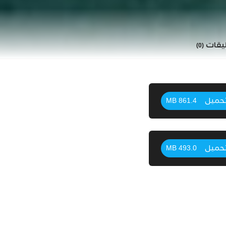
ليقات
(0)
حميل
861.4 MB
حميل
493.0 MB