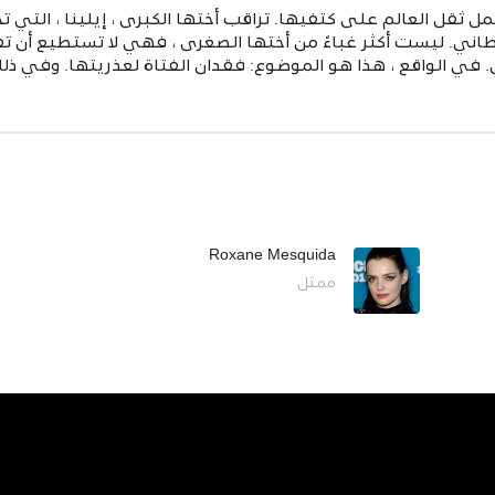
ل ثقل العالم على كتفيها. تراقب أختها الكبرى ، إيلينا ، التي 
ي. ليست أكثر غباءً من أختها الصغرى ، فهي لا تستطيع أن ت
 كان. في الواقع ، هذا هو الموضوع: فقدان الفتاة لعذريتها. وفي ذ
Roxane Mesquida
ممثل