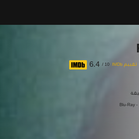
6.4
تقييم IMDb
10 /
Blu-Ray -