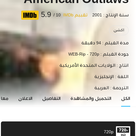
American Outlaws
5.9
سنة الإنتاج : 2001
تقييم IMDb
10 /
اكشن
مدة الفيلم :
94 دقيقة
جودة الفيلم :
WEB-Rip - 720p
انتاج :
الولايات المتحدة الأمريكية
اللغة :
الإنجليزية
الترجمة :
العربية
الكل
التحميل والمشاهدة
التفاصيل
الاعلان
معاي
720p