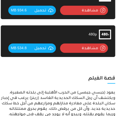
مشاهدة
تحميل
934.6 MB
480p
مشاهدة
تحميل
534.8 MB
قصة الفيلم
يعود (جيسي جيمس) من الحرب الأهلية إلى بلدته الصغيرة،
ويكتشف أن رجل السكك الحديدية الفاسد (رينز) يرغب في إجبار
سكان البلدة على مغادرة منازلهم ومزارعهم من أجل خط سكك
حديدية جديد، وأن كل من يرفض ذلك،
يقوم بحرق ممتلكاته
وربما يقوم بقتله، ويبدو أنه لا يوجد من يقف في مواجهته،