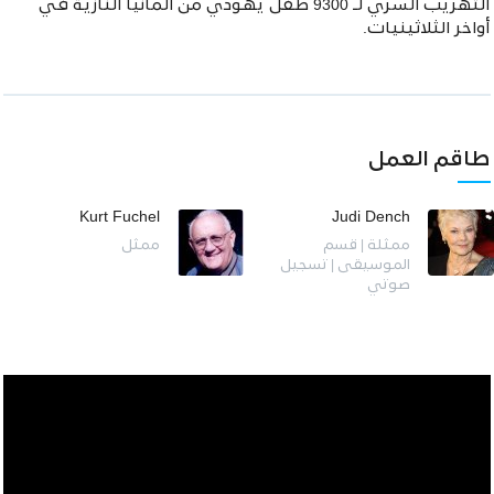
التهريب السري لـ 9300 طفل يهودي من ألمانيا النازية في
أواخر الثلاثينيات.
طاقم العمل
Kurt Fuchel
Judi Dench
ممثلة | قسم
ممثل
الموسيقى | تسجيل
صوتي