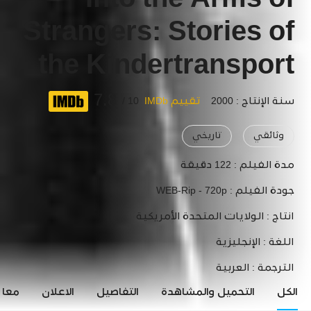
Into the Arms of
Strangers: Stories of
the Kindertransport
7.8
سنة الإنتاج : 2000
تقييم IMDb
10 /
وثائقي
تاريخي
مدة الفيلم :
122 دقيقة
جودة الفيلم :
WEB-Rip - 720p
انتاج :
الولايات المتحدة الأمريكية
اللغة :
الإنجليزية
الترجمة :
العربية
الكل
التحميل والمشاهدة
التفاصيل
الاعلان
معاي