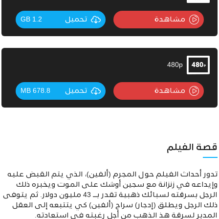
مشاهدة
تحميل
1.2 GB
480p
مشاهدة
تحميل
678.8 MB
قصة الفيلم
تدور أحداث الفيلم حول المجرم (ألفين)، الذي يتم القبض عليه
وإيداعه في زنزانة مع سجين أوشك على الموت ويخبره ذلك
الرجل بسرقته لسبائك ذهبية تقدر بــ 43 مليون دولار. ثم يتوفى
ذلك الرجل ويطلق (إدجار) سراح
(ألفين) كي يتتبعه إلى العقل
المدبر لسرقة هذ الذهب من أجل رغبته في استعادته.