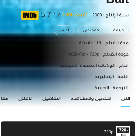
Bait
5.7
سنة الإنتاج : 2000
تقييم IMDb
10 /
جريمة
كوميدي
اكشن
مدة الفيلم :
119 دقيقة
جودة الفيلم :
WEB-Rip - 720p
انتاج :
الولايات المتحدة الأمريكية
اللغة :
الإنجليزية
الترجمة :
العربية
الكل
التحميل والمشاهدة
التفاصيل
الاعلان
معاي
720p