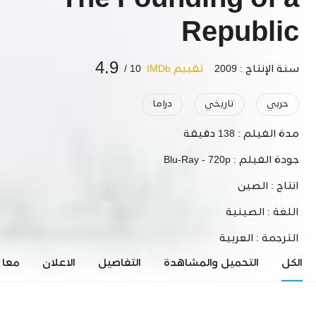
The Founding of a
Republic
4.9
سنة الإنتاج : 2009
تقييم IMDb
10 /
حربي
تاريخي
دراما
مدة الفيلم :
138 دقيقة
جودة الفيلم :
Blu-Ray - 720p
انتاج :
الصين
اللغة :
الصينية
الترجمة :
العربية
الكل
التحميل والمشاهدة
التفاصيل
الاعلان
معاي