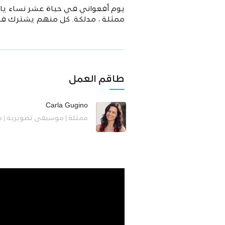
يوم أفعواني في حياة عشر نساء يائس
ممثلة ، مدلكة. كل منهم يشترك ف
طاقم العمل
Carla Gugino
ممثلة | موسيقى تصويرية | م