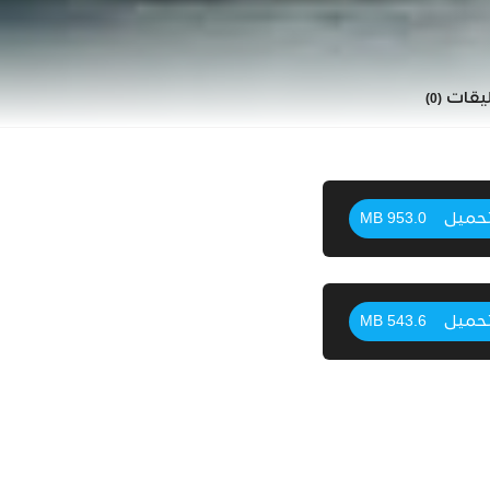
ليقات
(0)
حميل
953.0 MB
حميل
543.6 MB