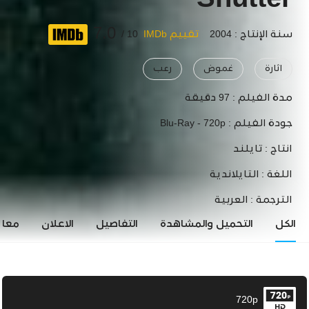
Shutter
7.0
سنة الإنتاج : 2004
تقييم IMDb
10 /
اثارة
غموض
رعب
مدة الفيلم :
97 دقيقة
جودة الفيلم :
Blu-Ray - 720p
انتاج :
تايلند
اللغة :
التايلاندية
الترجمة :
العربية
الكل
التحميل والمشاهدة
التفاصيل
الاعلان
معاي
720p