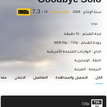
Goodbye Solo
7.3
سنة الإنتاج : 2008
تقييم IMDb
10 /
دراما
مدة الفيلم :
91 دقيقة
جودة الفيلم :
WEB-Rip - 720p
انتاج :
الولايات المتحدة الأمريكية
اللغة :
الإنجليزية
الترجمة :
العربية
الكل
التحميل والمشاهدة
التفاصيل
الاعلان
معاي
720p