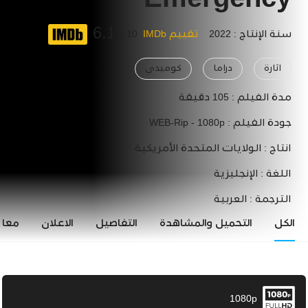
Emergency
6.1
سنة الإنتاج : 2022
تقييم IMDb
10 /
اثارة
دراما
كوميدي
مدة الفيلم :
105 دقيقة
جودة الفيلم :
WEB-Rip - 1080p
انتاج :
الولايات المتحدة الأمريكية
اللغة :
الإنجليزية
الترجمة :
العربية
الكل
التحميل والمشاهدة
التفاصيل
الاعلان
معاي
1080p