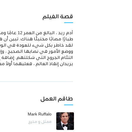
قصة الفيلم
آدم ريد ، ا
طيارًا مصابًا مختبئًا هناك. تبين 
لقد خاطر بكل شيء للعودة في الو
ووضع الأمور في نصابها الصحيح ، وإنق
التئام الجروح التي شكلتهم. إضافة إ
يريدان إنقاذ العالم ، فعليهما أولاً 
طاقم العمل
Mark Ruffalo
ممثل و مخرج