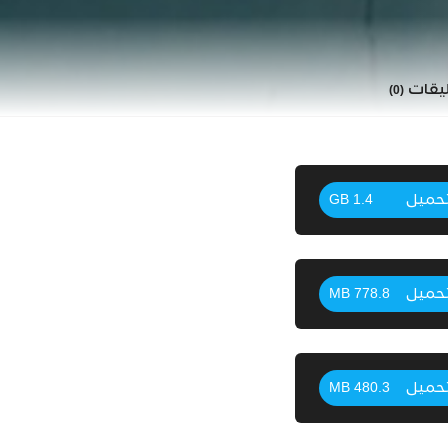
ليقات
(0)
حميل
1.4 GB
حميل
778.8 MB
حميل
480.3 MB