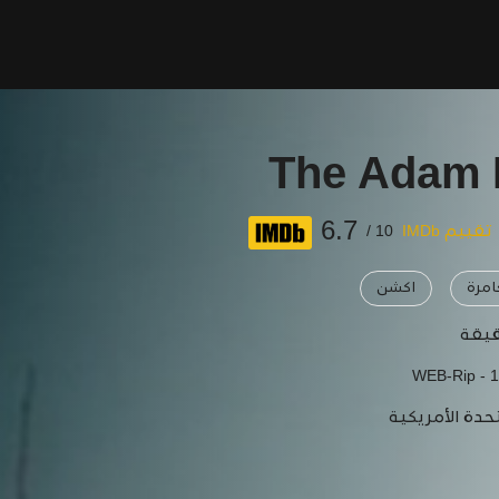
The Adam 
6.7
تقييم IMDb
10 /
مرة
اكشن
WEB-Rip - 
حدة الأمريكية