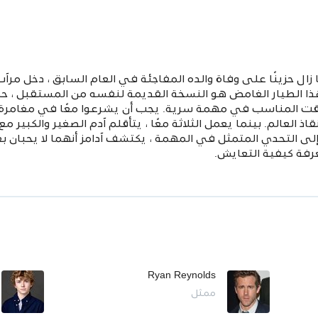
لبالغ من العمر 12 عامًا وما زال حزينًا على وفاة والده المفاجئة في العام السابق 
أن هذا الطيار الغامض هو النسخة القديمة لنفسه من المستقبل ، 
قت المناسب في مهمة سرية. يجب أن يشرعوا معًا في مغامرة 
اذ العالم. بينما يعمل الثلاثة معًا ، يتأقلم آدم الصغير والكبير
لى التحدي المتمثل في المهمة ، يكتشف آدامز أنهما لا يحبان بعضه
معرفة كيفية التعايش.
Ryan Reynolds
ممثل