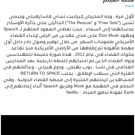
قصة الفيلم
لأول مرة ، وجه المخرجان إليزابيث تشاي فاسارهيلي وجيمي
تشين ("Free Solo" و "The Rescue") الحائزان على جائزة الأوسكار
عدساتهما إلى السماء ، حيث تغطي الصعود الملهم لـ SpaceX
وجهود Elon Musk على مدى عقدين من الزمن لإحياء الفضاء
الأمريكي طموحات السفر. من خلال توفير وصول نادر داخل أول
مهمة مأهولة تم إطلاقها من الأراضي الأمريكية منذ تقاعد
مكوك الفضاء في عام 2011 ، هذه صورة حميمة للمهندسين
ورواد الفضاء الذين تم اختيارهم للحظة تاريخية. بعد المحاربين
القدامى في ناسا ، بوب بهنكن ، ودوغ هيرلي ، وعائلاتهم في
الفترة التي سبقت الإطلاق ، يجلب RETURN TO SPACE
المشاهدين لرحلتهم المثيرة إلى محطة الفضاء الدولية ، وفي
التحكم في المهمة مع Musk وفريق SpaceX أثناء إعادتهم إلى
Earth لعودة تدفق المياه. - Netflix