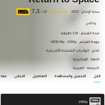
Return to Space
7.3
سنة الإنتاج : 2022
تقييم IMDb
10 /
وثائقي
مدة الفيلم :
128 دقيقة
جودة الفيلم :
WEB-Rip - 1080p
انتاج :
الولايات المتحدة الأمريكية
اللغة :
الإنجليزية
الترجمة :
العربية
الكل
التحميل والمشاهدة
التفاصيل
الاعلان
معاي
1080p