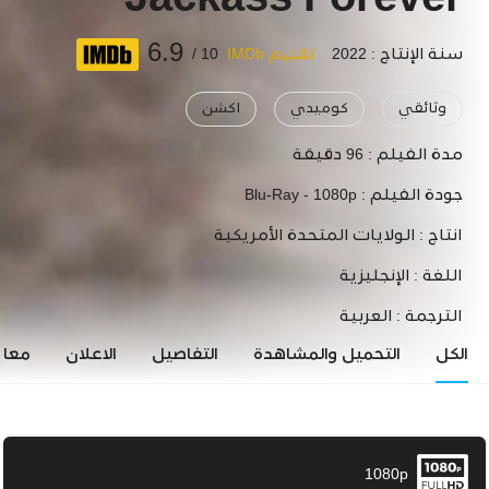
Jackass Forever
6.9
سنة الإنتاج : 2022
تقييم IMDb
10 /
وثائقي
كوميدي
اكشن
مدة الفيلم :
96 دقيقة
جودة الفيلم :
Blu-Ray - 1080p
انتاج :
الولايات المتحدة الأمريكية
اللغة :
الإنجليزية
الترجمة :
العربية
الكل
التحميل والمشاهدة
التفاصيل
الاعلان
معاي
1080p