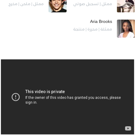
ممثل | تسجيل صوتي
ممثل | ملحن | مخرج
Aria Brooks
ممثلة | محررة | منتجة