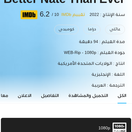
Better Nate Than Ever
6.2
سنة الإنتاج : 2022
تقييم IMDb
10 /
عائلي
دراما
كوميدي
مدة الفيلم :
94 دقيقة
جودة الفيلم :
WEB-Rip - 1080p
انتاج :
الولايات المتحدة الأمريكية
اللغة :
الإنجليزية
الترجمة :
العربية
الكل
التحميل والمشاهدة
التفاصيل
الاعلان
معاي
1080p