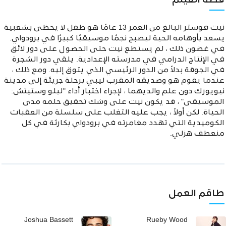
قصة الفيلم
نيت فوستر البالغ من العمر 13 عامًا هو طفل لا يحظى بشعبية
يسعد بأوهامه الحية ليصبح نجمًا موسيقيًا كبيرًا في برودواي.
في غضون ذلك ، لم يستطع نيت حتى الحصول على دور لائق
في الإنتاج الدرامي في مدرسته الإعدادية. يلقي دور الشجرة
في الجوقة بدلاً من الدور الرئيسي الذي يتوق إليه. ومع ذلك ،
عندما يقوم هو وصديقه المقرب ليبي برحلة جريئة إلى مدينة
نيويورك دون علم والديهما ، لإجراء اختبار أداء "ليلو وستيتش:
الموسيقى" ، قد يكون نيت على وشك تحقيق حلمه مدى
الحياة. لكن أولاً ، يجب عليه التغلب على سلسلة من العقبات
الكوميدية التي تهدد مغامرته في برودواي بكارثة في كل
منعطف هزلي.
طاقم العمل
Joshua Bassett
Rueby Wood