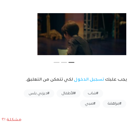
يجب عليك
تسجيل الدخول
لكي تتمكن من التعليق.
وسوم :
#شاب
#الأطفال
#ديزني بلس
#مراهقة
#صبي
مشكلة !؟