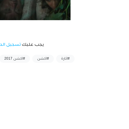
يجب عليك
تسجيل الد
وسوم :
#اثارة
#اكشن
#اكشن 2017