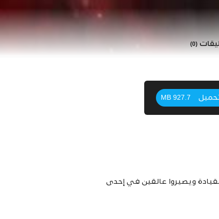
ليقات
(0)
حميل
927.7 MB
لقيادة ويصيروا عالقين في إحدى