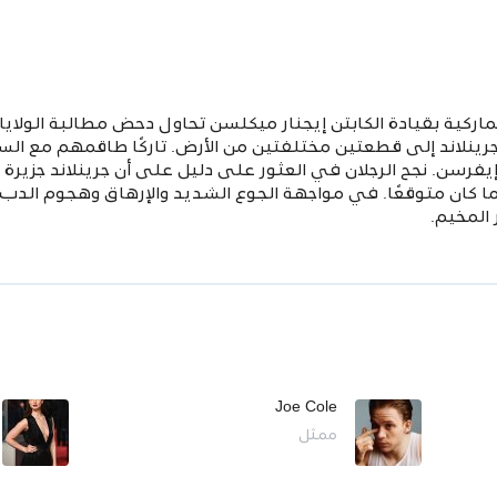
ألاباما الدنماركية بقيادة الكابتن إيجنار ميكلسن تحاول دحض مطالبة ال
نلاند إلى قطعتين مختلفتين من الأرض. تاركًا طاقمهم مع السف
فرسن. نجح الرجلان في العثور على دليل على أن جرينلاند جزيرة و
 كان متوقعًا. في مواجهة الجوع الشديد والإرهاق وهجوم الدب ال
المخيم.
Joe Cole
ممثل