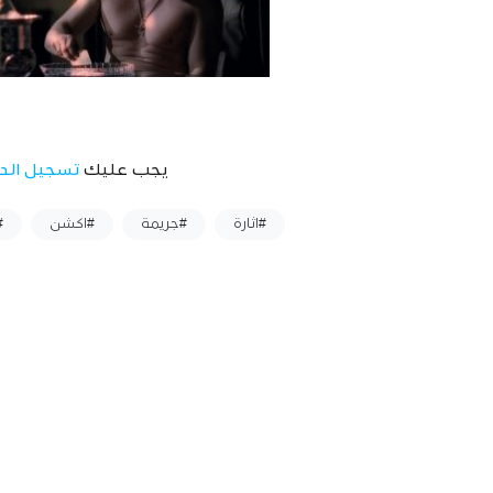
يجب عليك
تسجيل الد
وسوم :
#اثارة
#جريمة
#اكشن
#