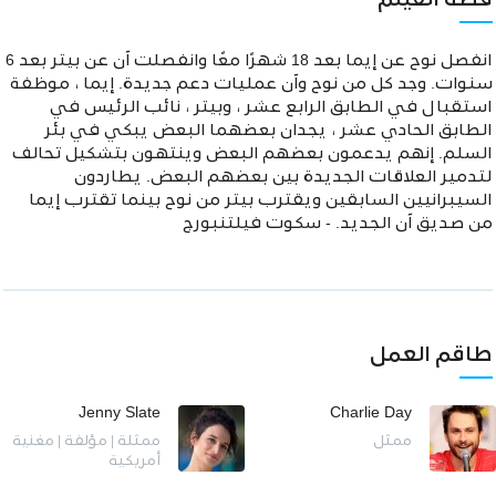
قصة الفيلم
انفصل نوح عن إيما بعد 18 شهرًا معًا وانفصلت آن عن بيتر بعد 6
سنوات. وجد كل من نوح وآن عمليات دعم جديدة. إيما ، موظفة
استقبال في الطابق الرابع عشر ، وبيتر ، نائب الرئيس في
الطابق الحادي عشر ، يجدان بعضهما البعض يبكي في بئر
السلم. إنهم يدعمون بعضهم البعض وينتهون بتشكيل تحالف
لتدمير العلاقات الجديدة بين بعضهم البعض. يطاردون
السيبرانيين السابقين ويقترب بيتر من نوح بينما تقترب إيما
من صديق آن الجديد. - سكوت فيلتنبورج
طاقم العمل
Jenny Slate
Charlie Day
ممثل
ممثلة | مؤلفة | مغنية
أمريكية