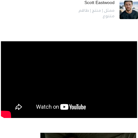
Scott Eastwood
ممثل | منتج | طاقم
متنوع