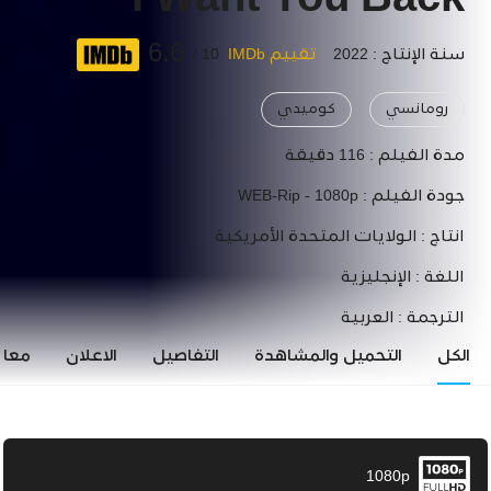
I Want You Back
6.6
سنة الإنتاج : 2022
تقييم IMDb
10 /
رومانسي
كوميدي
مدة الفيلم :
116 دقيقة
جودة الفيلم :
WEB-Rip - 1080p
انتاج :
الولايات المتحدة الأمريكية
اللغة :
الإنجليزية
الترجمة :
العربية
الكل
التحميل والمشاهدة
التفاصيل
الاعلان
معاي
1080p