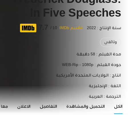
Frederick Douglass:
In Five Speeches
7.7
سنة الإنتاج : 2022
تقييم IMDb
10 /
وثائقي
مدة الفيلم :
58 دقيقة
جودة الفيلم :
WEB-Rip - 1080p
انتاج :
الولايات المتحدة الأمريكية
اللغة :
الإنجليزية
الترجمة :
العربية
الكل
التحميل والمشاهدة
التفاصيل
الاعلان
معاي