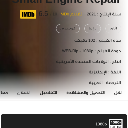
Small Engine Repair
6.5
سنة الإنتاج : 2021
تقييم IMDb
10 /
اثارة
دراما
كوميدي
مدة الفيلم :
102 دقيقة
جودة الفيلم :
WEB-Rip - 1080p
انتاج :
الولايات المتحدة الأمريكية
اللغة :
الإنجليزية
الترجمة :
العربية
الكل
التحميل والمشاهدة
التفاصيل
الاعلان
معاي
1080p