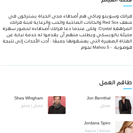
قصة الفيلم
فرانك وسوينو وباكي هم أصدقاء مدى الحياة يشتركون في
شغف Red Sox والحانات الصاخبة والحب والرعاية لابنة فرانك
المراهقة Crystal. ولكن عندما دعا فرانك أصدقاءه لحضور سهرة
مليئة بالويسكي ويطلب منهم أن يقدموا له خدمة نيابة عن
الفتاة الصغيرة التي يعشقونها جميعًا ، أدت الأحداث إلى نتيجة
فوضوية. - Mahou 5 نجوم
طاقم العمل
Shea Whigham
Jon Bernthal
ممثل
ممثل | منتج
Jordana Spiro
ممثلة | منتجة