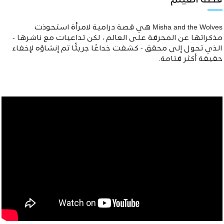
قصة الفيلم
Misha and the Wolves هي قصة درامية لامرأة استحوذت
مذكراتها عن المحرقة على العالم ، لكن تداعيات مع ناشرها -
الذي تحول إلى محقق - كشفت خداعًا جريئًا تم إنشاؤه لإخفاء
حقيقة أكثر قتامة.