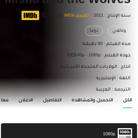
Misha and the Wolves
6.7
سنة الإنتاج : 2021
تقييم IMDb
10 /
وثائقي
دراما
مدة الفيلم :
90 دقيقة
جودة الفيلم :
WEB-Rip - 1080p
انتاج :
الولايات المتحدة الأمريكية
اللغة :
الإنجليزية
الترجمة :
العربية
الكل
التحميل والمشاهدة
التفاصيل
الاعلان
معاي
1080p