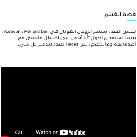
قصة الفيلم
لحسن الحظ ، يستمر الزوجان القويان في Auradon ، Mal and Ben ،
بينما يستعدان لقول "أنا أفعل" في احتفال ملحمي مع
أصدقائهم وعائلتهم ، لكن Hades يهدد بتدمير كل شيء.