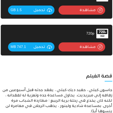
مشاهدة
تحميل
1.5 GB
720p
مشاهدة
تحميل
747.1 MB
قصة الفيلم
جاسون كيلي ، حفيد ديك كيلي ، يفقد جدته قبل أسبوعين من
زفافه إلى ميريديث. يحاول مساعدة جده وتعزية له لفقدانه ،
لكنه كان يخدع في رحلة برية الربيع ؛ مطاردة الشباب مرة
أخرى. بمساعدة شادية ولينور ، يذهب الرجلان في مغامرة لن
ينسوها أبدًا.