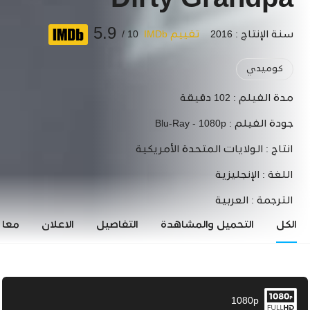
Dirty Grandpa
5.9
سنة الإنتاج : 2016
تقييم IMDb
10 /
كوميدي
مدة الفيلم :
102 دقيقة
جودة الفيلم :
Blu-Ray - 1080p
انتاج :
الولايات المتحدة الأمريكية
اللغة :
الإنجليزية
الترجمة :
العربية
الكل
التحميل والمشاهدة
التفاصيل
الاعلان
معاي
1080p