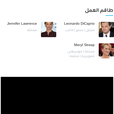
طاقم العمل
Jennifer Lawrence
Leonardo DiCaprio
ممثل | منتج | كاتب
ممثلة
Meryl Streep
ممثلة | موسيقى
تصويرية | منتجة