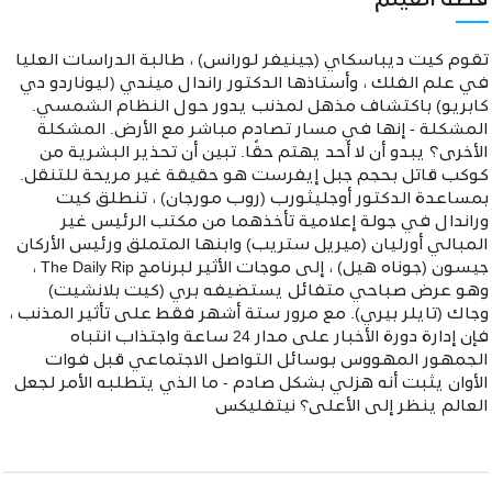
قصة الفيلم
تقوم كيت ديباسكاي (جينيفر لورانس) ، طالبة الدراسات العليا
في علم الفلك ، وأستاذها الدكتور راندال ميندي (ليوناردو دي
كابريو) باكتشاف مذهل لمذنب يدور حول النظام الشمسي.
المشكلة - إنها في مسار تصادم مباشر مع الأرض. المشكلة
الأخرى؟ يبدو أن لا أحد يهتم حقًا. تبين أن تحذير البشرية من
كوكب قاتل بحجم جبل إيفرست هو حقيقة غير مريحة للتنقل.
بمساعدة الدكتور أوجليثورب (روب مورجان) ، تنطلق كيت
وراندال في جولة إعلامية تأخذهما من مكتب الرئيس غير
المبالي أورليان (ميريل ستريب) وابنها المتملق ورئيس الأركان
جيسون (جوناه هيل) ، إلى موجات الأثير لبرنامج The Daily Rip ،
وهو عرض صباحي متفائل يستضيفه بري (كيت بلانشيت)
وجاك (تايلر بيري). مع مرور ستة أشهر فقط على تأثير المذنب ،
فإن إدارة دورة الأخبار على مدار 24 ساعة واجتذاب انتباه
الجمهور المهووس بوسائل التواصل الاجتماعي قبل فوات
الأوان يثبت أنه هزلي بشكل صادم - ما الذي يتطلبه الأمر لجعل
العالم ينظر إلى الأعلى؟ نيتفليكس