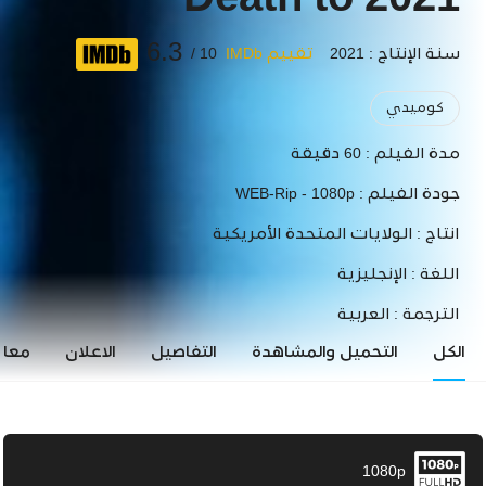
Death to 2021
6.3
سنة الإنتاج : 2021
تقييم IMDb
10 /
كوميدي
مدة الفيلم :
60 دقيقة
جودة الفيلم :
WEB-Rip - 1080p
انتاج :
الولايات المتحدة الأمريكية
اللغة :
الإنجليزية
الترجمة :
العربية
الكل
التحميل والمشاهدة
التفاصيل
الاعلان
معاي
1080p