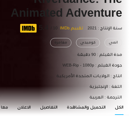
Riverdance: The
Animated Adventure
5.4
سنة الإنتاج : 2021
تقييم IMDb
10 /
انمي
كوميدي
مغامرة
مدة الفيلم :
90 دقيقة
جودة الفيلم :
WEB-Rip - 1080p
انتاج :
الولايات المتحدة الأمريكية
اللغة :
الإنجليزية
الترجمة :
العربية
الكل
التحميل والمشاهدة
التفاصيل
الاعلان
معاي