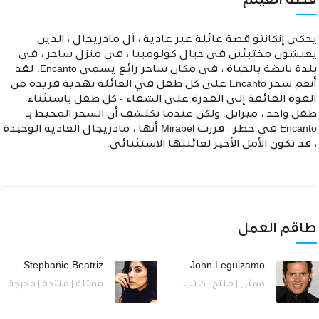
قصة الفيلم
يحكي إنكانتو قصة عائلة غير عادية ، آل مادريجال ، الذين
يعيشون مختبئين في جبال كولومبيا ، في منزل ساحر ، في
بلدة نابضة بالحياة ، في مكان ساحر رائع يسمى Encanto. لقد
أنعم سحر Encanto على كل طفل في العائلة بهدية فريدة من
القوة الفائقة إلى القدرة على الشفاء - كل طفل باستثناء
طفل واحد ، ميرابل. ولكن عندما تكتشف أن السحر المحيط بـ
Encanto في خطر ، قررت Mirabel أنها ، مادريجال العادية الوحيدة
، قد تكون الأمل الأخير لعائلتها الاستثنائي.
طاقم العمل
Stephanie Beatriz
John Leguizamo
ممثل | منتج | كاتب
ممثلة | منتجة | مخرجة