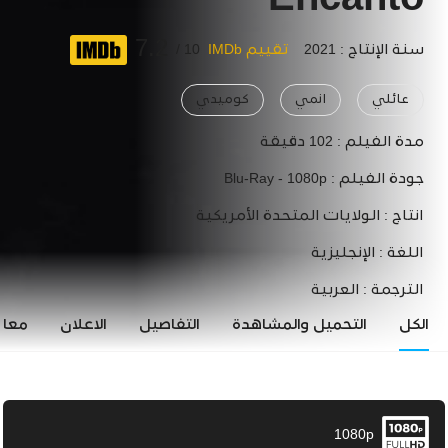
Encanto
7.2
سنة الإنتاج : 2021
تقييم IMDb
10 /
عائلي
انمي
كوميدي
مدة الفيلم :
102 دقيقة
جودة الفيلم :
Blu-Ray - 1080p
انتاج :
الولايات المتحدة الأمريكية
اللغة :
الإنجليزية
الترجمة :
العربية
الكل
التحميل والمشاهدة
التفاصيل
الاعلان
معاي
1080p