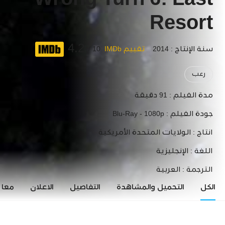
Wrong Turn 6: Last
Resort
4.2
سنة الإنتاج : 2014
تقييم IMDb
10 /
رعب
مدة الفيلم :
91 دقيقة
جودة الفيلم :
Blu-Ray - 1080p
انتاج :
الولايات المتحدة الأمريكية
اللغة :
الإنجليزية
الترجمة :
العربية
الكل
التحميل والمشاهدة
التفاصيل
الاعلان
معاي