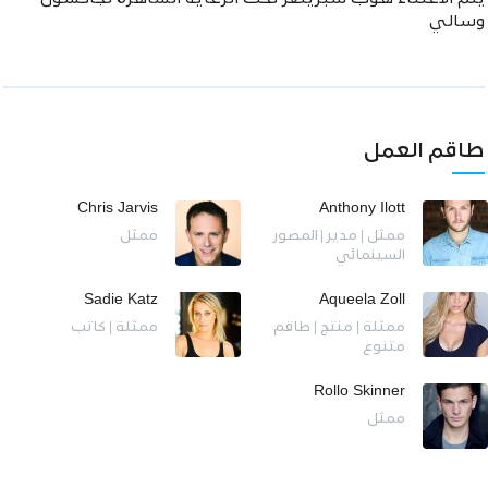
وسالي
طاقم العمل
Chris Jarvis
Anthony Ilott
ممثل | مدير | المصور
ممثل
السينمائي
Sadie Katz
Aqueela Zoll
ممثلة | منتج | طاقم
ممثلة | كاتب
متنوع
Rollo Skinner
ممثل