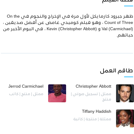
قصة الفيلم
ظهر جيرود كارمايكل لأول مرة في الإخراج والنجوم في On the
Count of Three ، وهو فيلم كوميدي غامض عن أفضل صديقين ،
Val (Carmichael) و Kevin (Christopher Abbott) ، في اليوم الأخير من
حياتهم.
طاقم العمل
Jerrod Carmichael
Christopher Abbott
ممثل | تسجيل صوتي |
ممثل | منتج | كاتب
منتج
Tiffany Haddish
ممثلة | منتجة | كاتبة