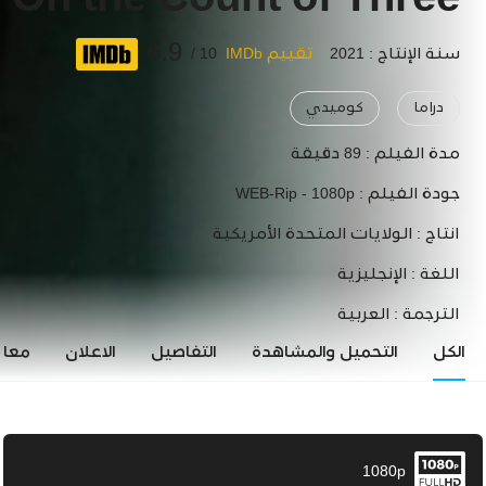
On the Count of Three
6.9
سنة الإنتاج : 2021
تقييم IMDb
10 /
دراما
كوميدي
مدة الفيلم :
89 دقيقة
جودة الفيلم :
WEB-Rip - 1080p
انتاج :
الولايات المتحدة الأمريكية
اللغة :
الإنجليزية
الترجمة :
العربية
الكل
التحميل والمشاهدة
التفاصيل
الاعلان
معاي
1080p