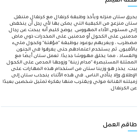
قصة الفيلم
يحرق ستان منزله ويأخذ وظيفة كرنفال مع كرنفال متنقل.
ستان منزعج من الكيفية التي يمكن بها لأي رجل أن ينخفض
إلى مستوى الأداء المهووس. يوضح كليم أنه يبحث عن رجال
مدمنين على الكحول أو مدمنين على المخدرات ذوي ماض
مضطرب ، ويغريهم بوعود بوظيفة "مؤقتة" وكحول مليء
بالأفيون. ثم يستخدم اعتمادهم حتى يغرقوا في الجنون
والفساد ، مما يخلق مهووسًا جديدًا. تعمل ستان أيضًا مع
الممثلة المستبصرة "مدام زينة" وزوجها المدمن على الكحول
بيت. يحذر هو وزينا ستان من استخدام هذه المهارات على
الإطلاق وإلا يتأذى الناس. في هذه الأثناء ينجذب ستان إلى
زميلته الفنانة مولي ويقترب منها بفكرة تمثيل شخصين بعيدًا
عن الكرنفال.
طاقم العمل