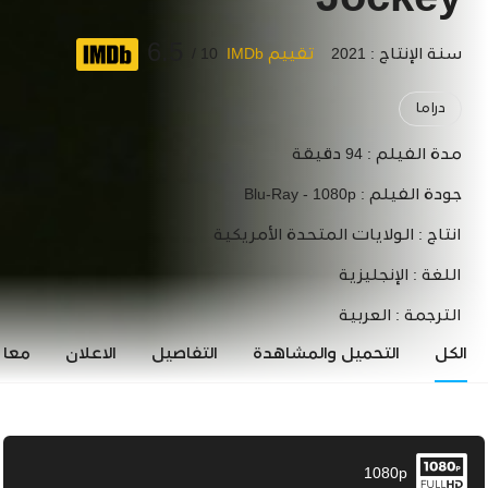
Jockey
6.5
سنة الإنتاج : 2021
تقييم IMDb
10 /
دراما
مدة الفيلم :
94 دقيقة
جودة الفيلم :
Blu-Ray - 1080p
انتاج :
الولايات المتحدة الأمريكية
اللغة :
الإنجليزية
الترجمة :
العربية
الكل
التحميل والمشاهدة
التفاصيل
الاعلان
معاي
1080p