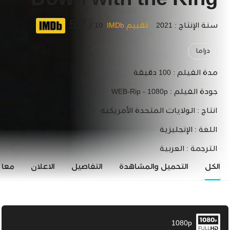
Down with the King
5.7
سنة الإنتاج : 2021
تقييم IMDb
10 /
دراما
مدة الفيلم :
100 دقيقة
جودة الفيلم :
WEB-Rip - 1080p
انتاج :
الولايات المتحدة الأمريكية
اللغة :
الإنجليزية
الترجمة :
العربية
الكل
التحميل والمشاهدة
التفاصيل
الاعلان
معاي
1080p