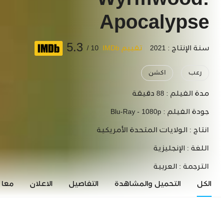
Wyrmwood:
Apocalypse
5.3
سنة الإنتاج : 2021
تقييم IMDb
10 /
رعب
اكشن
مدة الفيلم :
88 دقيقة
جودة الفيلم :
Blu-Ray - 1080p
انتاج :
الولايات المتحدة الأمريكية
اللغة :
الإنجليزية
الترجمة :
العربية
الكل
التحميل والمشاهدة
التفاصيل
الاعلان
معاي