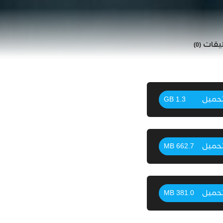
ليقات
(0)
حميل
1.3 GB
حميل
662.7 MB
حميل
381.0 MB