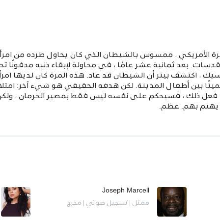
شريرة الأمريكي ، ممسوس بالشيطان الذي كان يحاول طرده من امرأة ش
ات. بعد ثمانية عشر عامًا ، في محاولة لإبقاء ذنبه مدفونًا تحت
 ، اكتشف بيتر أن الشيطان قد عاد. هذه المرة كان لديها امرأة 
مميتًا بين أطفال المدينة. لكن هدفه الحقيقي هو شيء آخر: امتلا
فعل ذلك ، فسيحكم على نفسه ليس فقط بمصير الحرمان ، ولكن أيض
ن يهتم بهم. عظم.
Joseph Marcell
ممثل | تسجيل صوتي | مخرج