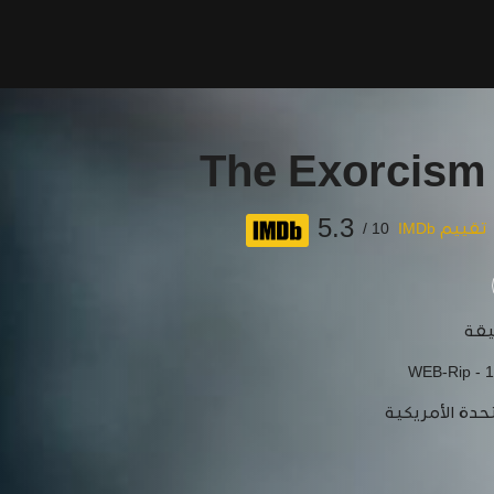
The Exorcism
5.3
تقييم IMDb
10 /
WEB-Rip - 
حدة الأمريكية