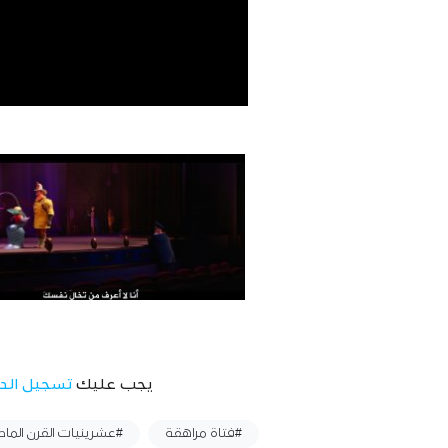
يجب عليك
تسجيل الد
وسوم :
#فتاة مراهقة
#عشرينيات القرن الما