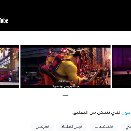
خول
لكي تتمكن من التعليق.
ضي
#الثلاثينيات
#رجل الاطفاء
#مرقش