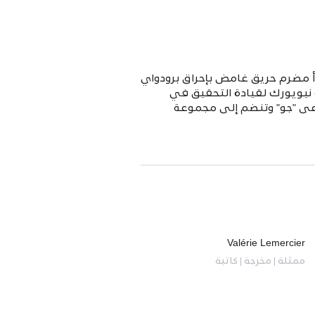
بدأ مضرم حريق غامض بإحراق برودواي
ة نيويورك لقيادة التحقيق في
دعى "جو" وتنضم إلى مجموعة
Valérie Lemercier
ممثلة | مخرجة | كاتبة