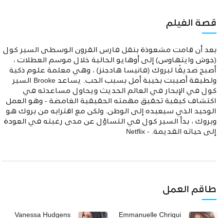
قصة الفيلم
بعد أن قامت مشعوذة بنقل فارس القرون الوسطى السير كول
(جوش وايتهاوس) إلى أوهايو الحالية خلال موسم العطلات ،
أصبح صديقًا لبروك (فانيسا هادجنز) ، وهي معلمة علوم ذكية
ولطيفة أصيبت بخيبة أمل بسبب الحب. يساعد Brooke السير
كول في الإبحار في العالم الحديث ويحاول مساعدته في
اكتشاف كيفية تحقيق مهمته الحقيقية الغامضة - وهو العمل
الوحيد الذي سيعيده إلى الوطن. ولكن مع اقترابه من بروك هو
وبروك ، بدأ السير كول في التساؤل عن مدى رغبته في العودة
إلى حياته القديمة. - Netflix
طاقم العمل
Vanessa Hudgens
Emmanuelle Chriqui