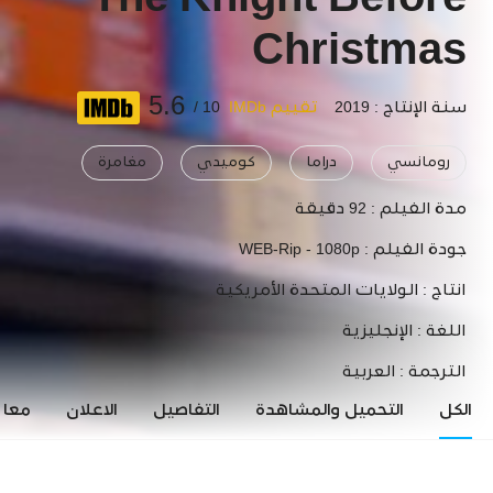
The Knight Before
Christmas
5.6
سنة الإنتاج : 2019
تقييم IMDb
10 /
رومانسي
دراما
كوميدي
مغامرة
مدة الفيلم :
92 دقيقة
جودة الفيلم :
WEB-Rip - 1080p
انتاج :
الولايات المتحدة الأمريكية
اللغة :
الإنجليزية
الترجمة :
العربية
الكل
التحميل والمشاهدة
التفاصيل
الاعلان
معاي