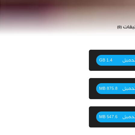
ليقات
(0)
حميل
1.4 GB
حميل
875.8 MB
حميل
547.6 MB