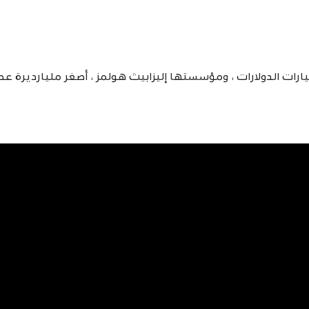
ولوجيا بمليارات الدولارات ، ومؤسستها إليزابيث هولمز ، أصغر مليارديرة