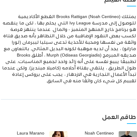
قصة الفيلم
يمتلك Brooks Rattigan (Noah Centineo) القطع الأكاديمية
للوصول إلى مدرسة Ivy League التي يحلم بها ، لكن ما ينقصه
هو برنامج خارج المنهج المتميز - والمال. عندما ينتهز فرصة
لكسب بعض النقود الإضافية من خلال التظاهر بأنه صديق فتاة
واثقة من نفسها ومحبة للأحذية تدعى سيليا ليبرمان (لورا
مارانو) ، يجد أن لديه موهبة لكونه البديل المثالي. بالتعاون مع
صديقه المبرمج Murph (Odiseas Georgiadis) ، أطلق Brooks
تطبيقًا يبيع نفسه على أنه زائد واحد لجميع المناسبات. على
طول الطريق ، يلتقي بفتاة أحلامه (كاميلا مينديز). ولكن عندما
تبدأ الأعمال التجارية في الازدهار ، يجب على بروكس إعادة
تقييم كل شيء كان واثقًا منه في السابق.
طاقم العمل
Laura Marano
Noah Centineo