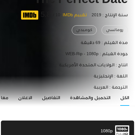
The Perfect Date
5.8
سنة الإنتاج : 2019
تقييم IMDb
10 /
رومانسي
كوميدي
مدة الفيلم :
69 دقيقة
جودة الفيلم :
WEB-Rip - 1080p
انتاج :
الولايات المتحدة الأمريكية
اللغة :
الإنجليزية
الترجمة :
العربية
الكل
التحميل والمشاهدة
التفاصيل
الاعلان
معاي
1080p