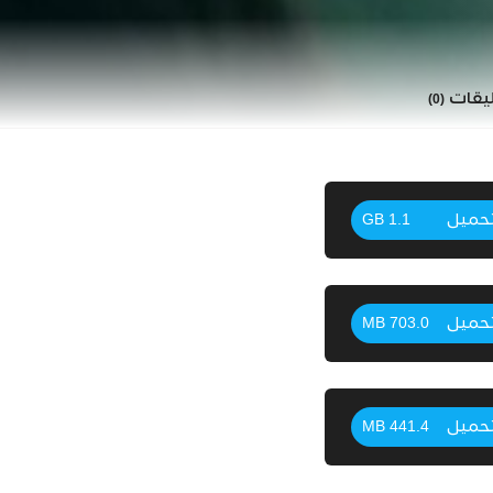
ليقات
(0)
حميل
1.1 GB
حميل
703.0 MB
حميل
441.4 MB