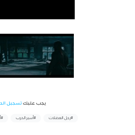
يجب عليك
تسجيل الد
وسوم :
#رجل العضلات
#أسير الحرب
#أ