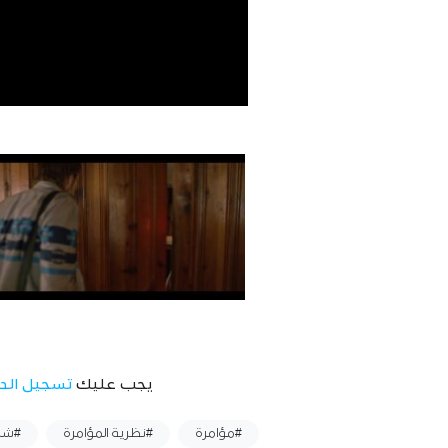
يجب عليك
تسجيل الد
وسوم :
#مؤامرة
#نظرية المؤامرة
#شري