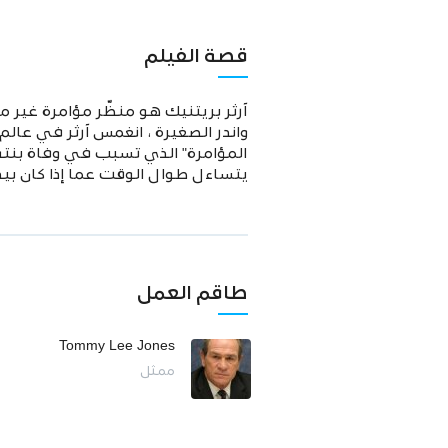
قصة الفيلم
آرثر بريتنيك هو منظّر مؤامرة غير
واندر الصغيرة ، انغمس آرثر في عال
المؤامرة" الذي تسبب في وفاة بنته.
يتساءل طوال الوقت عما إذا كان بيد
طاقم العمل
Tommy Lee Jones
ممثل