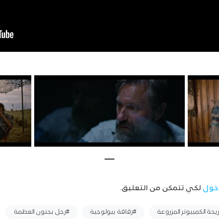
خول
لكي تتمكن من التعليق.
حة الكمبيوتر المزروعة
#رقاقة بيولوجية
#رجل بجنون العظمة