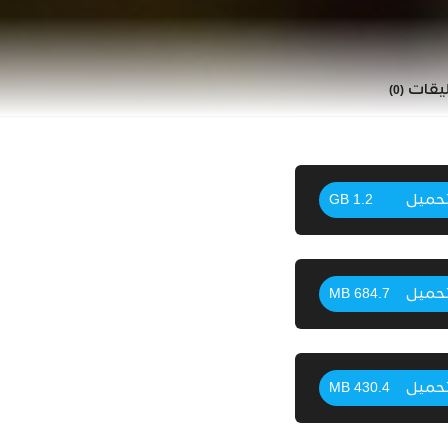
ليقات
(0)
حميل
1.2 GB
حميل
684.7 MB
حميل
430.4 MB