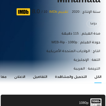
Minamata
8.0
سنة الإنتاج : 2020
تقييم IMDb
10 /
دراما
مدة الفيلم :
115 دقيقة
جودة الفيلم :
WEB-Rip - 1080p
انتاج :
الولايات المتحدة الأمريكية
اللغة :
الإنجليزية
الترجمة :
العربية
الكل
التحميل والمشاهدة
التفاصيل
الاعلان
معاي
1080p