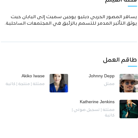
قصة الفيلم
يسافر المصور الحربي دبليو يوجين سميث إلى اليابان حيث
يوثق التأثير المدمر للتسمم بالزئبق في المجتمعات الساحلية.
طاقم العمل
Akiko Iwase
Johnny Depp
ممثل
ممثلة | منتجة | كاتبة
Katherine Jenkins
ممثلة | تسجيل صوتي |
كاتبة