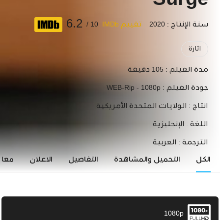
Surge
6.2
سنة الإنتاج : 2020
تقييم IMDb
10 /
اثارة
مدة الفيلم :
105 دقيقة
جودة الفيلم :
WEB-Rip - 1080p
انتاج :
الولايات المتحدة الأمريكية
اللغة :
الإنجليزية
الترجمة :
العربية
الكل
التحميل والمشاهدة
التفاصيل
الاعلان
معاي
1080p