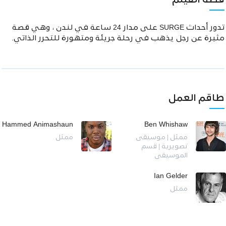
قصة الفيلم
تدور أحداث SURGE على مدار 24 ساعة في لندن ، وهي قصة
مثيرة عن رجل يذهب في رحلة جريئة ومتهورة للتحرر الذاتي.
طاقم العمل
Hammed Animashaun
Ben Whishaw
ممثل | موسيقى
ممثل
تصويرية | قسم
الموسيقى
Ian Gelder
ممثل