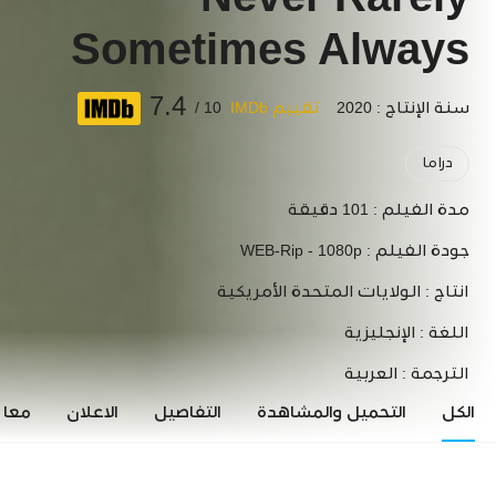
Never Rarely
Sometimes Always
7.4
سنة الإنتاج : 2020
تقييم IMDb
10 /
دراما
مدة الفيلم :
101 دقيقة
جودة الفيلم :
WEB-Rip - 1080p
انتاج :
الولايات المتحدة الأمريكية
اللغة :
الإنجليزية
الترجمة :
العربية
الكل
التحميل والمشاهدة
التفاصيل
الاعلان
معاي