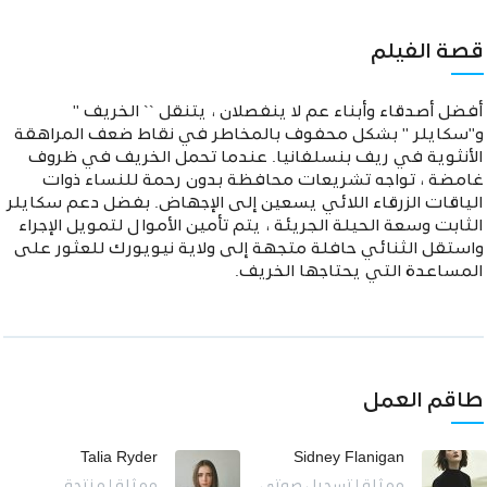
قصة الفيلم
أفضل أصدقاء وأبناء عم لا ينفصلان ، يتنقل `` الخريف ''
و''سكايلر '' بشكل محفوف بالمخاطر في نقاط ضعف المراهقة
الأنثوية في ريف بنسلفانيا. عندما تحمل الخريف في ظروف
غامضة ، تواجه تشريعات محافظة بدون رحمة للنساء ذوات
الياقات الزرقاء اللائي يسعين إلى الإجهاض. بفضل دعم سكايلر
الثابت وسعة الحيلة الجريئة ، يتم تأمين الأموال لتمويل الإجراء
واستقل الثنائي حافلة متجهة إلى ولاية نيويورك للعثور على
المساعدة التي يحتاجها الخريف.
طاقم العمل
Talia Ryder
Sidney Flanigan
ممثلة | تسجيل صوتي
ممثلة | منتجة